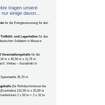
ekte tragen unsere
 nur einige davon...
ude
für die Energieversorung für den
 Tiefkühl- und Lagerhallen
für das
deutschen Soldaten in Masar-e
d Veranstaltungshalle
für die
18 m x 45,50 m x 11,76 m
ach; Vorbau – Sozialtrakt in
Spannweite 35,70 m
gehalle
(für Rohrdurchmesser bis
(Eurohafen) 132,00 m x 25,00 m
Kranbrücken 2 x 50 to + 2 x 32 to